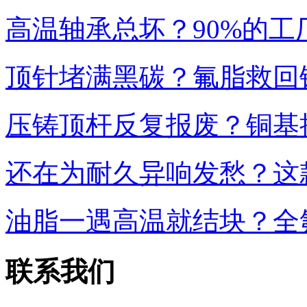
高温轴承总坏？90%的
顶针堵满黑碳？氟脂救回
压铸顶杆反复报废？铜基
还在为耐久异响发愁？这
油脂一遇高温就结块？全
联系我们