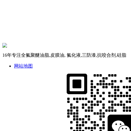
16年专注全氟聚醚油脂,皮膜油, 氟化液,三防漆,抗咬合剂,硅脂
网站地图