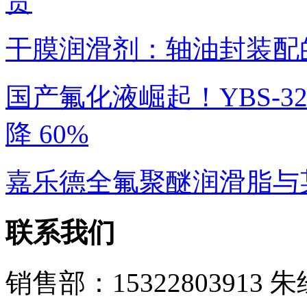
货
干膜润滑剂：轴油封装配
国产氟化液崛起！YBS-328
降 60%
嘉乐德全氟聚醚润滑脂与
联系我们
销售部：15322803913 