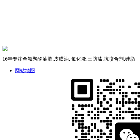
16年专注全氟聚醚油脂,皮膜油, 氟化液,三防漆,抗咬合剂,硅脂
网站地图