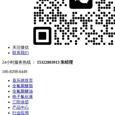
关注微信
联系我们
24小时服务热线 ：
15322803913 朱经理
186-8208-6449
嘉乐德首页
全氟聚醚脂
全氟聚醚油
电子氟化液
三防涂层
产品中心
行业应用