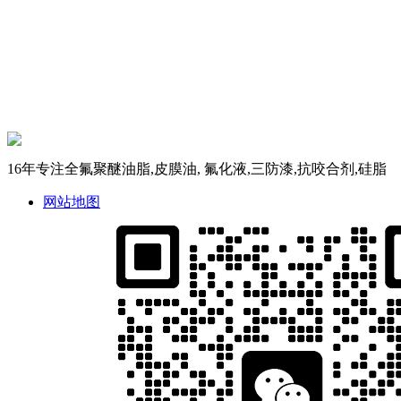
16年专注全氟聚醚油脂,皮膜油, 氟化液,三防漆,抗咬合剂,硅脂
网站地图