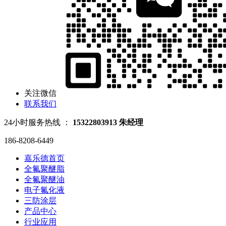
关注微信
联系我们
24小时服务热线 ：
15322803913 朱经理
186-8208-6449
嘉乐德首页
全氟聚醚脂
全氟聚醚油
电子氟化液
三防涂层
产品中心
行业应用