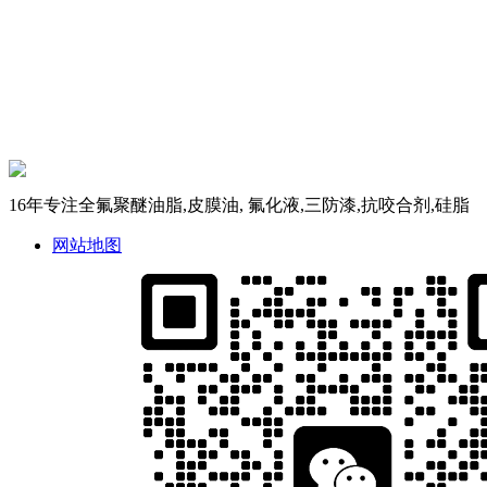
16年专注全氟聚醚油脂,皮膜油, 氟化液,三防漆,抗咬合剂,硅脂
网站地图