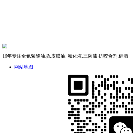
16年专注全氟聚醚油脂,皮膜油, 氟化液,三防漆,抗咬合剂,硅脂
网站地图