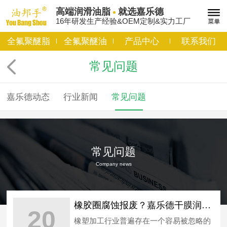
高端润滑油脂
就选嘉乐德
16年研发生产经验&OEM定制&实力工厂
全氟聚醚脂
全氟聚醚油
产品中心
联系我们
常见问题
嘉乐德动态
行业新闻
常见问题
常见问题
Company news
橡胶圈腐蚀报废？嘉乐德干膜润滑剂解决隐患
20
橡塑加工行业普遍存在一个容易被忽略的