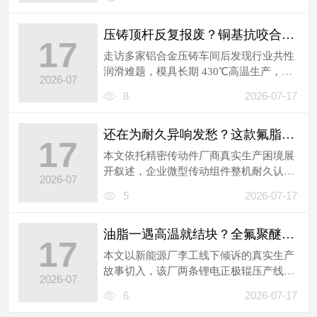
压铸顶杆反复报废？铜基抗咬合剂守住高温接触面
17
走访多家铝合金压铸车间后发现行业共性
润滑难题，模具长期 430℃高温生产，普
2026-07
通高温润滑膏存在明显短板。涂抹太薄...
8
2026-07-17
还在为耐久异响发愁？这款氟脂牢牢锁住低温升油膜
17
本文依托精密传动件厂商真实生产困境展
开叙述，企业微型传动组件整机耐久认证
2026-07
遇阻，600 小时间歇循环测试需同步满...
5
2026-07-17
油脂一遇高温就结块？全氟聚醚润滑脂抗粉尘超耐用
17
本文以新能源厂李工线下倾诉的真实生产
故事切入，该厂两条锂电正极辊压产线长
2026-07
期 210℃高温、锂盐粉尘弥漫，滑块仅...
6
2026-07-17