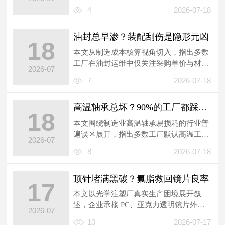
多数工厂直接使用普通深色润滑脂填充迷
4
2026-07-18
你...
油封总早渗？装配刮伤是隐形元凶
18
本文从制造成本核算视角切入，指出多数
工厂在油封运维中仅关注采购单价与材质
2026-07
升级，普遍忽略装配环节干摩擦造成的微
7
2026-07-18
损...
高温轴承总坏？90%的工厂都踩了润滑脂的隐形坑
18
本文围绕制造业高温轴承易损耗的行业普
遍误区展开，指出多数工厂默认高温工况
2026-07
下轴承寿命短属正常现象，故障后仅更换
8
2026-07-18
轴...
顶针堵满黑碳？氟脂救回镜片良率
17
本文以光学注塑厂真实生产困境展开叙
述，企业承接 PC、亚克力透明镜片外贸
2026-07
订单，模具顶针长期处于 230℃高温工...
10
2026-07-17