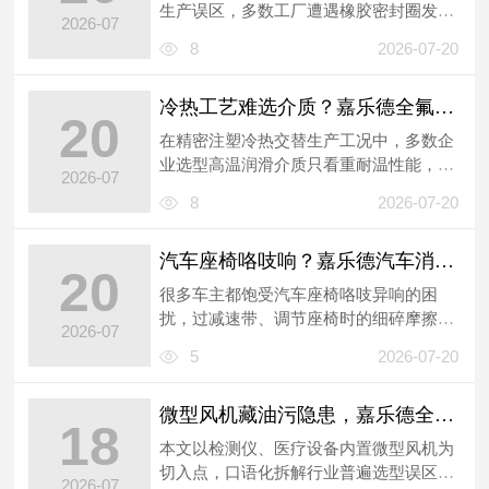
生产误区，多数工厂遭遇橡胶密封圈发
2026-07
胀、腐蚀、批量报废问题时，仅排查原料
8
2026-07-20
与工...
冷热工艺难选介质？嘉乐德全氟聚醚油精准适配
20
在精密注塑冷热交替生产工况中，多数企
业选型高温润滑介质只看重耐温性能，极
2026-07
易忽略常温涂布流动性，从而引发生产卡
8
2026-07-20
顿...
汽车座椅咯吱响？嘉乐德汽车消音剂轻松解决
20
很多车主都饱受汽车座椅咯吱异响的困
扰，过减速带、调节座椅时的细碎摩擦
2026-07
声，反复检修、紧固螺丝、加装缓冲胶都
5
2026-07-20
无法彻...
微型风机藏油污隐患，嘉乐德全氟聚醚润滑脂护洁净
18
本文以检测仪、医疗设备内置微型风机为
切入点，口语化拆解行业普遍选型误区：
2026-07