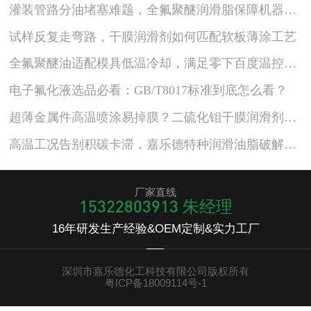
灌装管路分油堵塞难题，全氟聚醚润滑脂保障机器人油脂分装批次稳定
试样反复走弯路，干膜润滑剂如何匹配软板薄涂工艺
全氟聚醚油适配模具低温冷却，满足零下百度温控生产需求
电子氟化液选品必看：GB/T8017标准到底怎么看？
超薄金属件高温喷涂易掉膜？二硫化钼干膜润滑剂搞定打火机五金量产磨损问题
高温工况告别积碳卡滞，嘉乐德特种润滑油脂破解五金压铸模具维保困局
厂家直线
15322803913 朱经理
16年研发生产经验&OEM定制&实力工厂
深圳市嘉乐德化工科技有限公司版权所有
粤ICP备18009114号-1