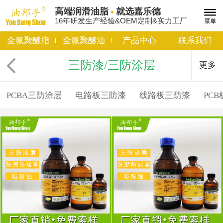
高端润滑油脂
就选嘉乐德
16年研发生产经验&OEM定制&实力工厂
全氟聚醚脂
全氟聚醚油
产品中心
联系我们
三防漆/三防涂层
更多
PCBA三防涂层
电路板三防漆
线路板三防漆
PC