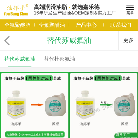
高端润滑油脂
就选嘉乐德
16年研发生产经验&OEM定制&实力工厂
全氟聚醚脂
全氟聚醚油
产品中心
联系我们
替代苏威氟油
更多
替代苏威氟油
替代杜邦氟油