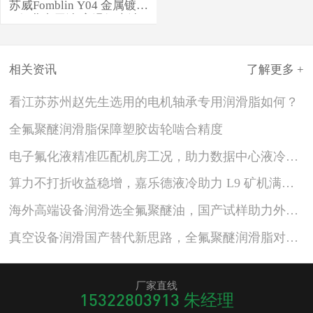
苏威Fomblin Y04 金属镀膜
行业专用油 高温氟素油
相关资讯
了解更多 +
看江苏苏州赵先生选用的电机轴承专用润滑脂如何？
全氟聚醚润滑脂保障塑胶齿轮啮合精度
电子氟化液精准匹配机房工况，助力数据中心液冷招标落地
算力不打折收益稳增，嘉乐德液冷助力 L9 矿机满负荷运行
海外高端设备润滑选全氟聚醚油，国产试样助力外贸配套降本拓单
真空设备润滑国产替代新思路，全氟聚醚润滑脂对标KLUBER NOK GR Y VAC 3
厂家直线
15322803913 朱经理